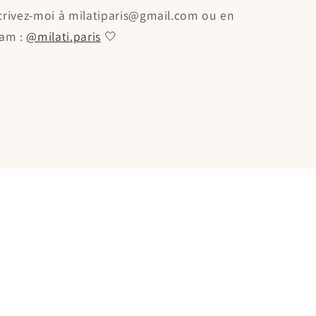
crivez-moi à milatiparis@gmail.com ou en
ram :
@milati.paris
🤍
s d’utilisation
Coordonnées
Conditions générales de vente