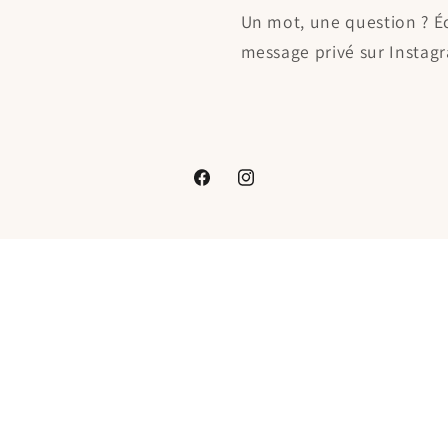
Un mot, une question ? É
message privé sur Instag
Facebook
Instagram
Moyens
de
paiement
y
Politique de remboursement
Politique de confidentialité
Condition