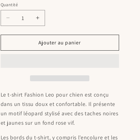
indisponible
Quantité
Réduire
Augmenter
la
la
quantité
quantité
de
de
Ajouter au panier
T-
T-
shirt
shirt
Fashion
Fashion
Leo
Leo
Le t-shirt Fashion Leo pour chien est conçu
dans un tissu doux et confortable. Il présente
un motif léopard stylisé avec des taches noires
et jaunes sur un fond rose vif.
Les bords du t-shirt, y compris l’encolure et les