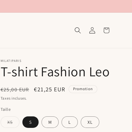
Connexion
Panier
MILATIPARIS
T-shirt Fashion Leo
Prix
Prix
€21,25 EUR
€25,00 EUR
Promotion
habituel
promotionnel
Taxes incluses.
Taille
Variante
XS
S
M
L
XL
épuisée
ou