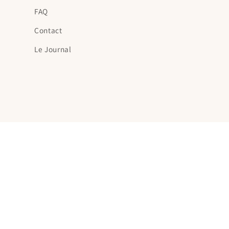
FAQ
Contact
Le Journal
Pays/région
France | EUR €
© 2026,
milatiparis
Commerce électronique propulsé par Shopif